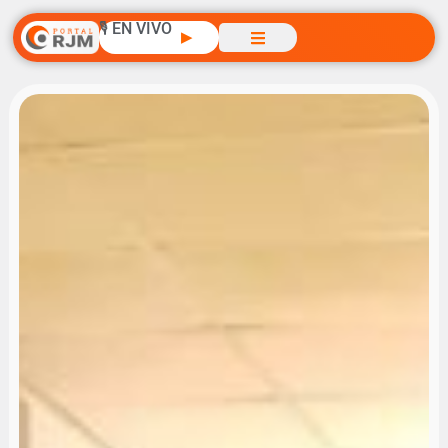
🎙️ EN VIVO
▶