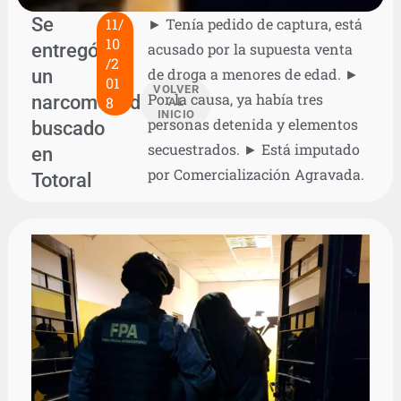
Se
11/
► Tenía pedido de captura, está
10
entregó
acusado por la supuesta venta
/2
un
de droga a menores de edad. ►
01
VOLVER
Por la causa, ya había tres
narcomenudista
8
AL
INICIO
personas detenida y elementos
buscado
secuestrados. ► Está imputado
en
por Comercialización Agravada.
Totoral