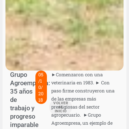
Grupo
05
►Comenzaron con una
/1
Agroempresa:
veterinaria en 1983. ► Con
0/
35 años
paso firme construyeron una
20
de las empresas más
de
18
VOLVER
prestigiosas del sector
trabajo y
AL
INICIO
agropecuario. ►Grupo
progreso
Agroempresa, un ejemplo de
imparable