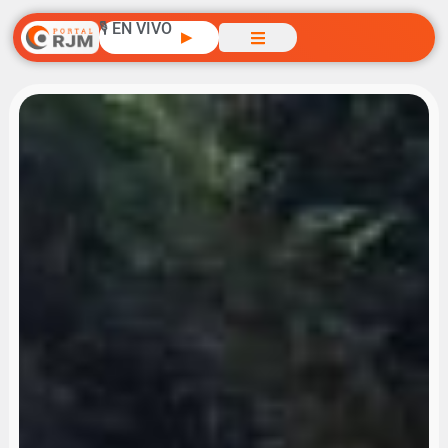
🎙️ EN VIVO
▶