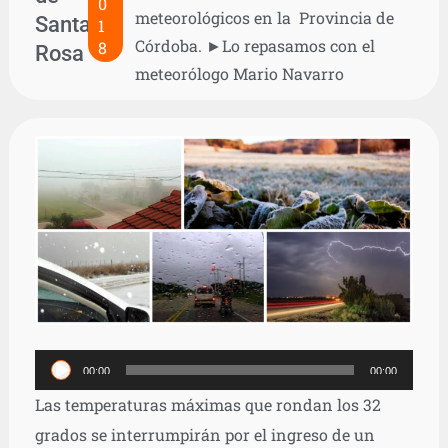
0
meteorológicos en la Provincia de
Santa
1
Córdoba. ►Lo repasamos con el
8
Rosa
meteorólogo Mario Navarro
Reproductor
00:00
00:00
de
Las temperaturas máximas que rondan los 32
audio
grados se interrumpirán por el ingreso de un