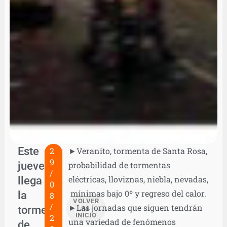
Este
2
►Veranito, tormenta de Santa Rosa,
9
jueves
probabilidad de tormentas
/
llega
eléctricas, lloviznas, niebla, nevadas,
0
mínimas bajo 0º y regreso del calor.
la
8
VOLVER
/
►Las jornadas que siguen tendrán
tormenta
AL
INICIO
2
una variedad de fenómenos
de