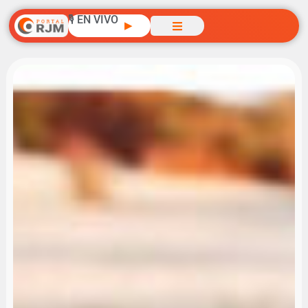
🎙️ EN VIVO
▶