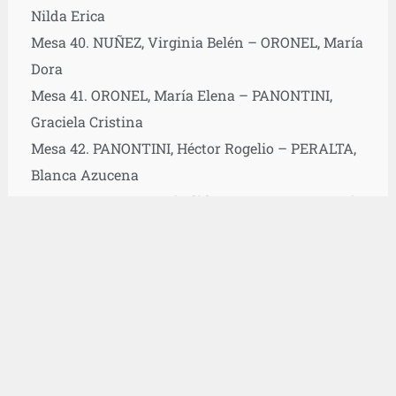
Nilda Erica
Mesa 40. NUÑEZ, Virginia Belén – ORONEL, María
Dora
Mesa 41. ORONEL, María Elena – PANONTINI,
Graciela Cristina
Mesa 42. PANONTINI, Héctor Rogelio – PERALTA,
Blanca Azucena
Mesa 43. PERALTA, Cándida Rosa – PEREZ, María
Andrea
Mesa 44. PEREZ, María Cecilia – PINEDA, Ana
Delia
Mesa 45. PINEDA, Edith Noemí – PROSDOCIMO,
Yanina Ailen
Mesa 46. PROSDOCIMO ALMADA, Héctor Mario –
RAMALLO, Carlos Alberto