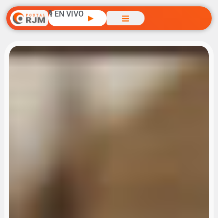
🎙️ EN VIVO
▶