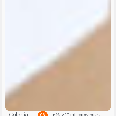
Colonia
06
►Hay 17 mil caroyenses