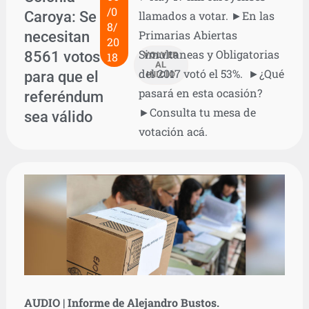
/0
Caroya: Se
llamados a votar. ►En las
8/
necesitan
Primarias Abiertas
20
Simultaneas y Obligatorias
8561 votos
18
VOLVER
AL
del 2017 votó el 53%. ►¿Qué
para que el
INICIO
pasará en esta ocasión?
referéndum
►Consulta tu mesa de
sea válido
votación acá.
AUDIO | Informe de Alejandro Bustos.