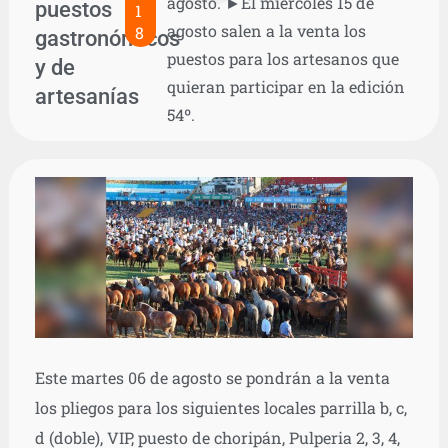
agosto. ►El miércoles 15 de
puestos
1
agosto salen a la venta los
8
gastronómicos
puestos para los artesanos que
y de
quieran participar en la edición
artesanías
54º.
Este martes 06 de agosto se pondrán a la venta
los pliegos para los siguientes locales parrilla b, c,
d (doble), VIP, puesto de choripán, Pulperia 2, 3, 4,