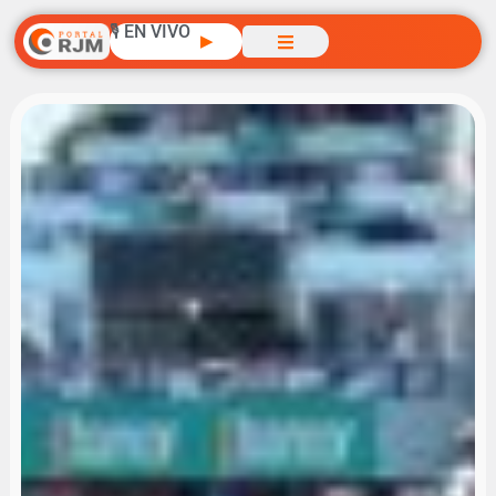
🎙️ EN VIVO
▶