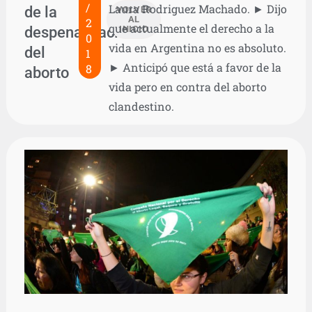
/
Laura Rodriguez Machado. ► Dijo
de la
VOLVER
AL
2
que actualmente el derecho a la
despenalización
INICIO
0
vida en Argentina no es absoluto.
del
1
► Anticipó que está a favor de la
8
aborto
vida pero en contra del aborto
clandestino.