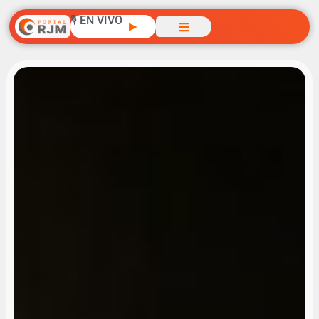
🎙️ EN VIVO
▶