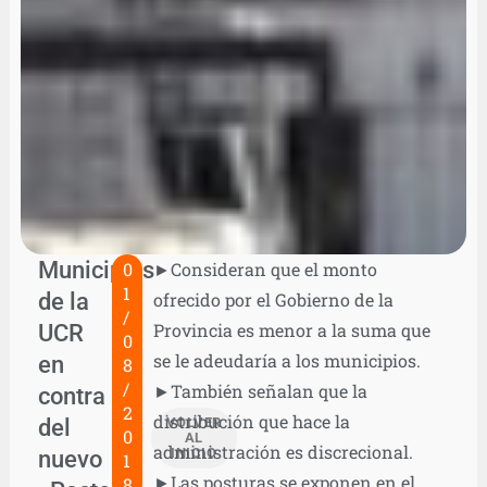
Municipios
0
►Consideran que el monto
1
de la
ofrecido por el Gobierno de la
/
UCR
Provincia es menor a la suma que
0
se le adeudaría a los municipios.
en
8
/
►También señalan que la
contra
2
distribución que hace la
del
VOLVER
0
AL
administración es discrecional.
nuevo
INICIO
1
►Las posturas se exponen en el
8