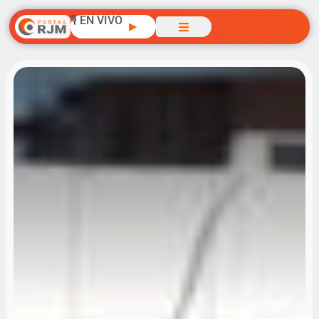
🎙️ EN VIVO
▶