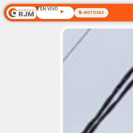
🎙️ EN VIVO
▶
📝 NOTICIAS