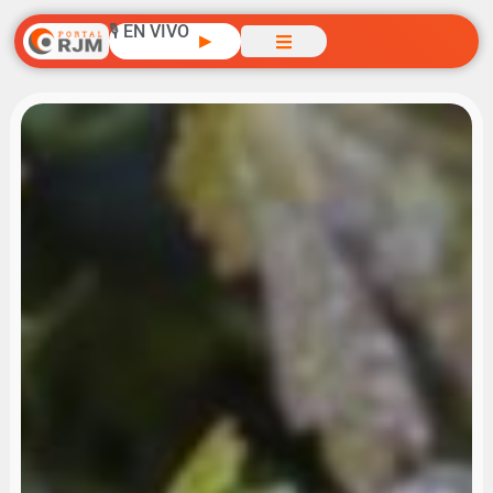
🎙️ EN VIVO
▶