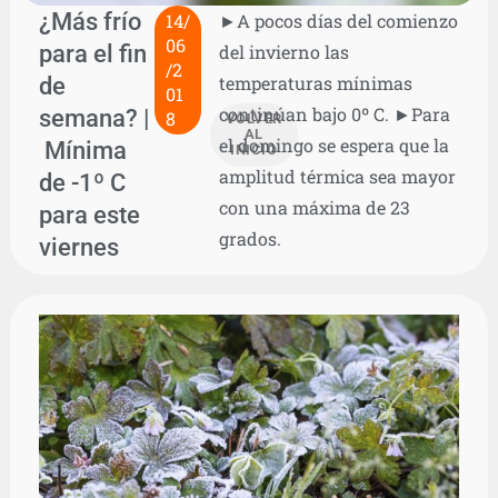
¿Más frío
14/
►A pocos días del comienzo
06
para el fin
del invierno las
/2
de
temperaturas mínimas
01
continúan bajo 0º C. ►Para
semana? |
8
VOLVER
AL
el domingo se espera que la
Mínima
INICIO
amplitud térmica sea mayor
de -1º C
con una máxima de 23
para este
grados.
viernes