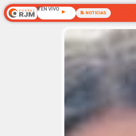
🎙️ EN VIVO
▶
📝 NOTICIAS