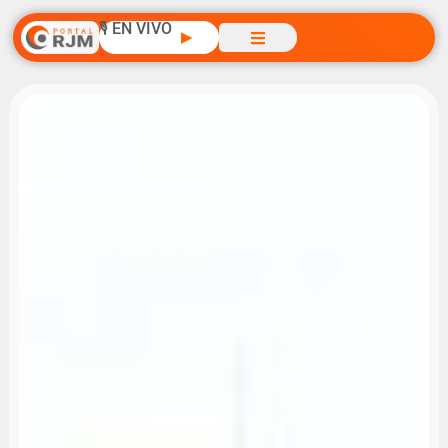
🎙️ EN VIVO
▶