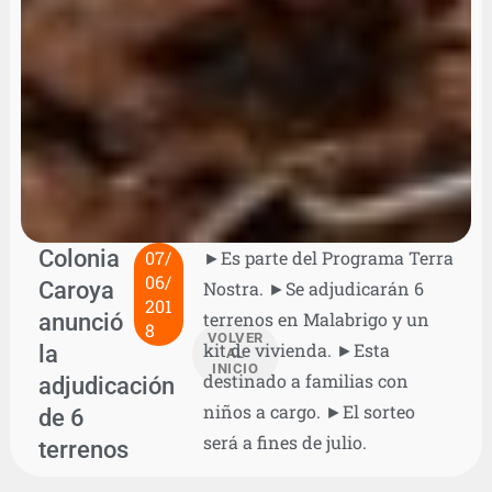
Colonia
07/
►Es parte del Programa Terra
06/
Caroya
Nostra. ►Se adjudicarán 6
201
anunció
terrenos en Malabrigo y un
8
VOLVER
kit de vivienda. ►Esta
la
AL
INICIO
destinado a familias con
adjudicación
niños a cargo. ►El sorteo
de 6
será a fines de julio.
terrenos