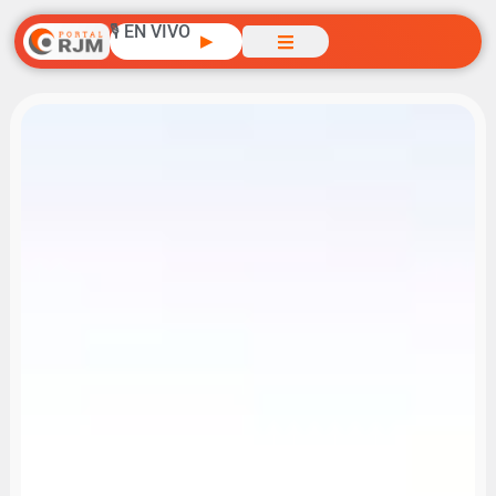
🎙️ EN VIVO
▶