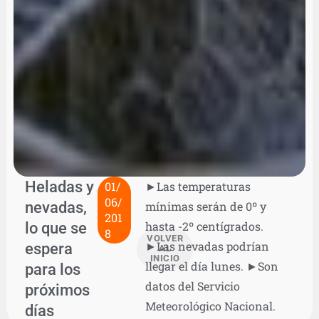
Heladas y
01/
►Las temperaturas
06/
nevadas,
mínimas serán de 0º y
201
lo que se
hasta -2º centígrados.
8
VOLVER
►Las nevadas podrían
espera
AL
INICIO
llegar el día lunes. ►Son
para los
datos del Servicio
próximos
Meteorológico Nacional.
días