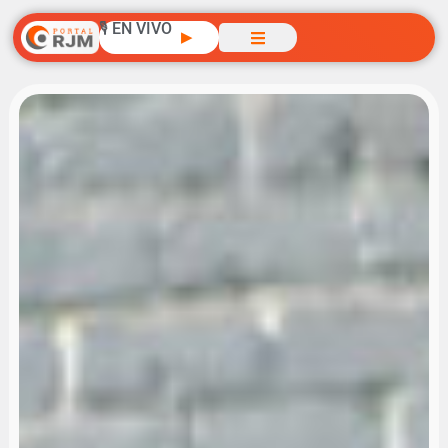
🎙️ EN VIVO
▶