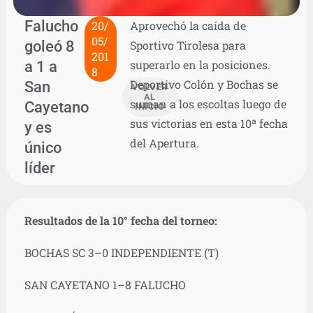
Falucho
20/
Aprovechó la caída de
05/
goleó 8
Sportivo Tirolesa para
201
a 1 a
superarlo en la posiciones.
8
Deportivo Colón y Bochas se
San
VOLVER
AL
suman a los escoltas luego de
Cayetano
INICIO
sus victorias en esta 10ª fecha
y es
del Apertura.
único
líder
Resultados de la 10° fecha del torneo:
BOCHAS SC 3–0 INDEPENDIENTE (T)
SAN CAYETANO 1–8 FALUCHO