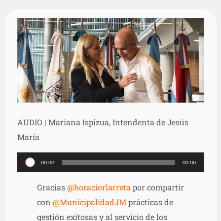
AUDIO | Mariana Ispizua, Intendenta de Jesús
María
Reproductor
00:00
00:00
de
Gracias
@horaciorlarreta
por compartir
audio
con
@MunicipalidadJM
prácticas de
gestión exitosas y al servicio de los