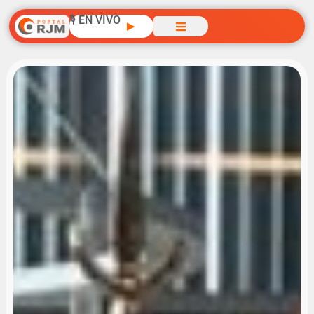
🎙️ EN VIVO
▶