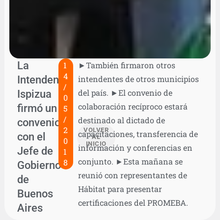
La
1
►También firmaron otros
4
Intendenta
intendentes de otros municipios
/
Ispizua
del país. ►El convenio de
0
colaboración recíproco estará
firmó un
5
/
destinado al dictado de
convenio
2
VOLVER
capacitaciones, transferencia de
con el
AL
0
INICIO
información y conferencias en
Jefe de
1
conjunto. ►Esta mañana se
8
Gobierno
reunió con representantes de
de
Hábitat para presentar
Buenos
certificaciones del PROMEBA.
Aires