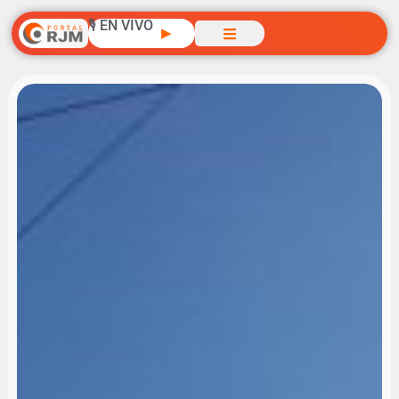
🎙️ EN VIVO
▶