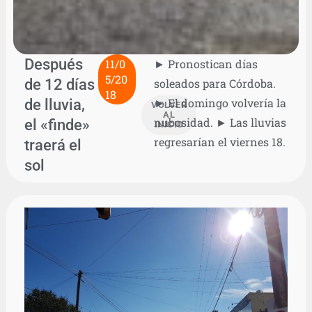
Después
11/0
► Pronostican días
5/20
de 12 días
soleados para Córdoba.
18
de lluvia,
► El domingo volvería la
VOLVER
AL
nubosidad. ► Las lluvias
el «finde»
INICIO
regresarían el viernes 18.
traerá el
sol