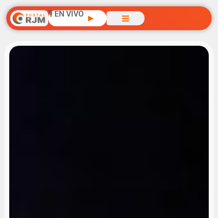
🎙️ EN VIVO
▶