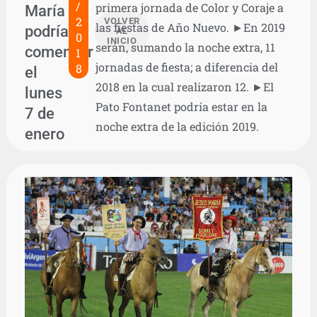
/
primera jornada de Color y Coraje a
María
2
VOLVER
las fiestas de Año Nuevo. ►En 2019
podría
AL
0
INICIO
serán, sumando la noche extra, 11
comenzar
1
jornadas de fiesta; a diferencia del
8
el
2018 en la cual realizaron 12. ►El
lunes
Pato Fontanet podría estar en la
7 de
noche extra de la edición 2019.
enero