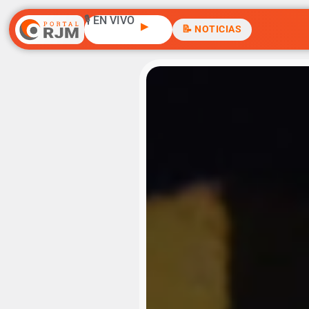
🎙️ EN VIVO
▶
📝 NOTICIAS