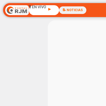
🎙️ EN VIVO
▶
📝 NOTICIAS