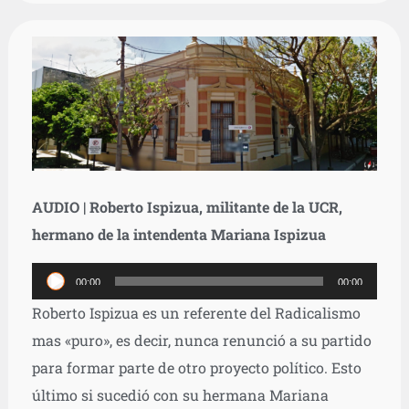
AUDIO | Roberto Ispizua, militante de la UCR,
hermano de la intendenta Mariana Ispizua
Reproductor
00:00
00:00
de
Roberto Ispizua es un referente del Radicalismo
audio
mas «puro», es decir, nunca renunció a su partido
para formar parte de otro proyecto político. Esto
último si sucedió con su hermana Mariana