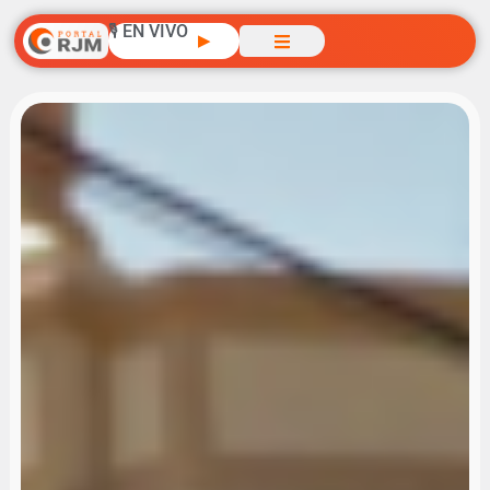
🎙️ EN VIVO
▶