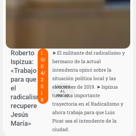
Roberto
1
►El militante del radicalismo y
0/
Ispizua:
hermano de la actual
0
«Trabajo
intendenta opinó sobre la
4/
situación política local y las
para que
2
0
elecciones de 2019. ►Ispizua
el
VOLVER
AL
1
tuvo una importante
radicalismo
INICIO
8
trayectoria en el Radicalismo y
recupere
ahora trabaja para que Luis
Jesús
Picat sea el intendente de la
María»
ciudad.