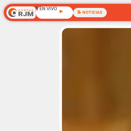
🎙️ EN VIVO
▶
📝 NOTICIAS