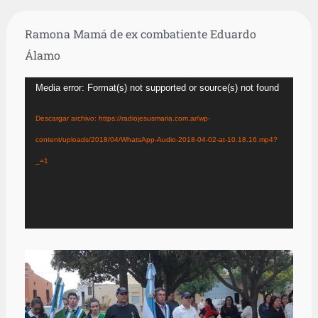
Ramona Mamá de ex combatiente Eduardo
Álamo
Reproductor
Media error: Format(s) not supported or source(s) not found
de
Descargar archivo: https://radiojesusmaria.com.ar/wp-
vídeo
content/uploads/2018/04/WhatsApp-Audio-2018-04-02-at-10.18.16.mp4?
_=1