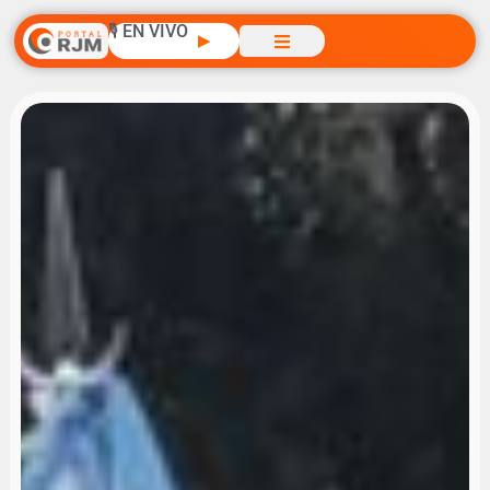
🎙️ EN VIVO
▶