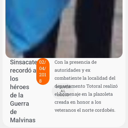
Sinsacate
02/
Con la presencia de
04/
recordó a
autoridades y ex
201
los
combatiente la localidad del
8
departamento Totoral realizó
héroes
VOLVER
AL
el homenaje en la plazoleta
de la
INICIO
creada en honor a los
Guerra
veteranos el norte cordobés.
de
Malvinas