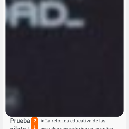
Prueba
2
►La reforma educativa de las
1
piloto |
escuelas secundarias ya se aplica