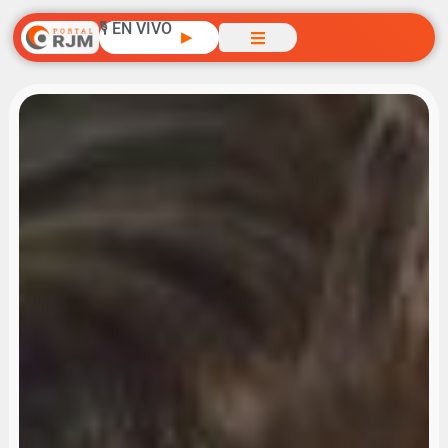
🎙️ EN VIVO
▶