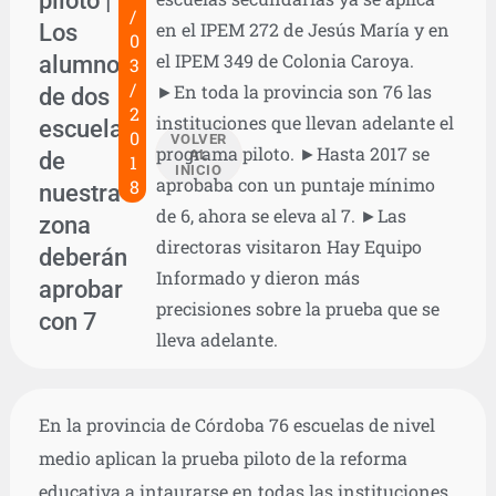
/
Los
en el IPEM 272 de Jesús María y en
0
el IPEM 349 de Colonia Caroya.
alumnos
3
/
►En toda la provincia son 76 las
de dos
2
instituciones que llevan adelante el
escuelas
0
VOLVER
programa piloto. ►Hasta 2017 se
de
AL
1
INICIO
aprobaba con un puntaje mínimo
8
nuestra
de 6, ahora se eleva al 7. ►Las
zona
directoras visitaron Hay Equipo
deberán
Informado y dieron más
aprobar
precisiones sobre la prueba que se
con 7
lleva adelante.
En la provincia de Córdoba 76 escuelas de nivel
medio aplican la prueba piloto de la reforma
educativa a intaurarse en todas las instituciones