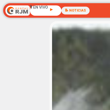
🎙️ EN VIVO
▶
📝 NOTICIAS