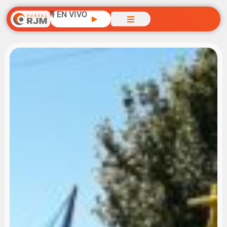
🎙️ EN VIVO
▶