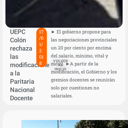
UEPC
17
► El gobierno propone para
/0
Colón
las negociaciones provinciales
1/
rechaza
un 20 por ciento por encima
2
del salario, mínimo, vital y
las
01
VOLVER
8
móvil. ►A partir de la
modificaciones
AL
INICIO
modificación, el Gobierno y los
a la
gremios docentes se reunirán
Paritaria
solo por cuestiones no
Nacional
salariales.
Docente