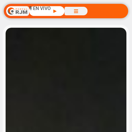
🎙️ EN VIVO
▶