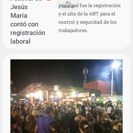
AL
principal fue la registración
Jesús
INICIO
y el alta de la ART para el
María
control y seguridad de los
contó con
trabajadores.
registración
laboral