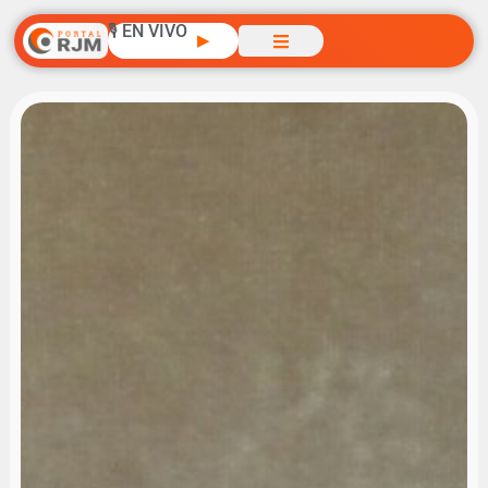
🎙️ EN VIVO
▶