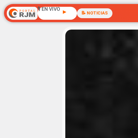
🎙️ EN VIVO
▶
📝 NOTICIAS