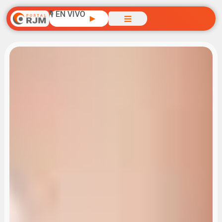
🎙️ EN VIVO
▶