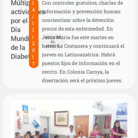
Múltiples
1
Con controles gratuitos, charlas de
4
actividades
información y prevención buscan
/
por el
concientizar sobre la detección
1
precoz de esta enfermedad. En
Día
1
/
Jesús María fue este martes en
Mundial
VOLVER
AL
2
barrio La Costanera y continuará el
de la
INICIO
0
jueves en Latinoamérica. Habrá
Diabetes
1
puestos fijos de información en el
7
centro. En Colonia Caroya, la
disertación será el próximo jueves.