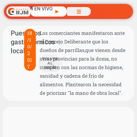
🎙️ EN VIVO
▶
Puesteros
18
Los comerciantes manifestaron ante
/1
gastronómicos
el Concejo Deliberante que los
0/
locales
dueños de parrillas,que vienen desde
2
otras provincias para la doma, no
01
VOLVER
AL
7
cumplen con las normas de higiene,
INICIO
sanidad y cadena de frío de
alimentos. Plantearon la necesidad
de priorizar "la mano de obra local".