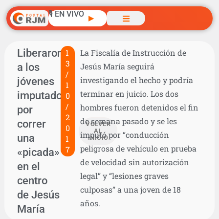
🎙️ EN VIVO
▶
Liberaron
1
La Fiscalía de Instrucción de
3
a los
Jesús María seguirá
/
jóvenes
investigando el hecho y podría
1
terminar en juicio. Los dos
imputados
0
/
hombres fueron detenidos el fin
por
2
de semana pasado y se les
correr
VOLVER
0
AL
imputó por “conducción
una
1
INICIO
peligrosa de vehículo en prueba
7
«picada»
de velocidad sin autorización
en el
legal” y “lesiones graves
centro
culposas” a una joven de 18
de Jesús
años.
María