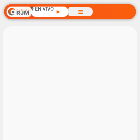
🎙️ EN VIVO
▶