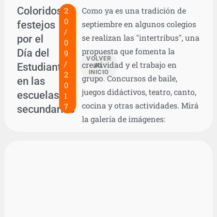
Coloridos
2
Como ya es una tradición de
0
festejos
septiembre en algunos colegios
/
por el
se realizan las "intertribus", una
0
propuesta que fomenta la
Día del
9
VOLVER
/
creatividad y el trabajo en
Estudiante
AL
INICIO
2
grupo. Concursos de baile,
en las
0
juegos didáctivos, teatro, canto,
escuelas
1
cocina y otras actividades. Mirá
7
secundarias
la galería de imágenes: