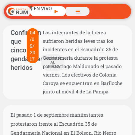
🎙️ EN VIVO
▶
Confirman
04
Los integrantes de la fuerza
/0
que
sufrieron heridas leves tras los
9/
cinco
incidentes en el Escuadrón 35 de
20
Gendarmería durante la protesta
gendarmes
17
VOLVER
AL
por Santiago Maldonado el pasado
heridos
INICIO
viernes. Los efectivos de Colonia
Caroya se encuentran en Bariloche
junto al móvil 4 de La Pampa.
El pasado 1 de septiembre manifestantes
protestaron frente al Escuadrón 35 de
Gendarmería Nacional en El Bolson, Río Negro