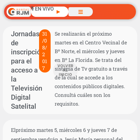
🎙️ EN VIVO
▶
Jornadas
31
Se realizarán el próximo
/0
de
martes en el Centro Vecinal de
8/
inscripción
Bº Norte, el miércoles y jueves
2
en Bº La Florida. Se trata del
para el
01
VOLVER
7
sistema de Tv gratuito a través
acceso a
AL
INICIO
de la cual se accede a los
la
contenidos públicos digitales.
Televisión
Consultá cuáles son los
Digital
requisitos.
Satelital
Elpróximo martes 5, miércoles 6 y jueves 7 de
septiembre vendrán a Jesús María personal del