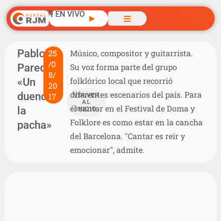
🎙️ EN VIVO
▶
Pablo
25
Músico, compositor y guitarrista.
/0
Paredes:
Su voz forma parte del grupo
8/
«Un
folklórico local que recorrió
20
diferentes escenarios del país. Para
duende
17
VOLVER
AL
él cantar en el Festival de Doma y
la
INICIO
Folklore es como estar en la cancha
pacha»
del Barcelona. "Cantar es reír y
emocionar", admite.