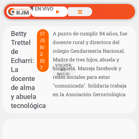
🎙️ EN VIVO
▶
Betty
17
A punto de cumplir 84 años, fue
/0
Trettel
docente rural y directora del
8/
de
colegio Gendarmeria Nacional.
2
Madre de tres hijos, abuela y
Echarri:
01
VOLVER
7
bisabuela. Maneja facebook y
La
AL
INICIO
redes sociales para estar
docente
"comunicada". Solidaria trabaja
de alma
en la Asociación Gerontológica
y abuela
tecnológica