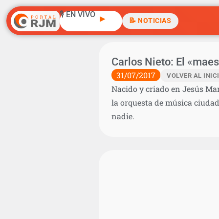
🎙️ EN VIVO
▶
📝 NOTICIAS
Carlos Nieto: El «maes
31/07/2017
VOLVER AL INIC
Nacido y criado en Jesús Mar
la orquesta de música ciudad
nadie.