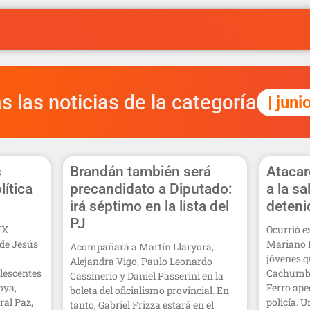
s las noticias de la categoría
| juni
s
Brandán también será
Atacar
lítica
precandidato a Diputado:
a la sa
irá séptimo en la lista del
deteni
PJ
IX
Ocurrió e
de Jesús
Mariano 
Acompañará a Martín Llaryora,
jóvenes q
Alejandra Vigo, Paulo Leonardo
lescentes
Cachumba 
Cassinerio y Daniel Passerini en la
oya,
Ferro ape
boleta del oficialismo provincial. En
ral Paz,
policía. 
tanto, Gabriel Frizza estará en el