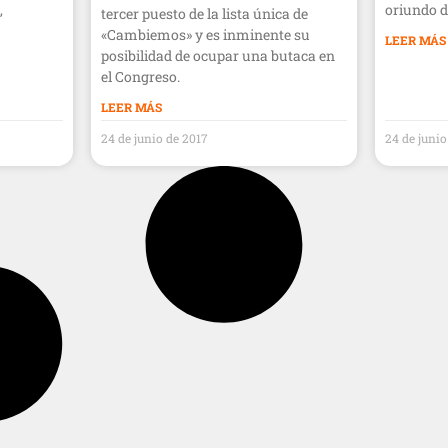
,
oriundo d
tercer puesto de la lista única de
«Cambiemos» y es inminente su
LEER MÁS
posibilidad de ocupar una butaca en
el Congreso.
LEER MÁS
24 de junio de 2017
24 de junio