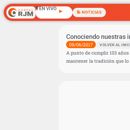
🎙️ EN VIVO
▶
📝 NOTICIAS
Conociendo nuestras in
09/06/2017
VOLVER AL INIC
A punto de cumplir 103 años d
mantener la tradición que lo 