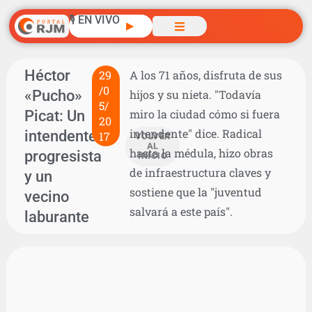
🎙️ EN VIVO
▶
Héctor
29
A los 71 años, disfruta de sus
/0
«Pucho»
hijos y su nieta. "Todavía
5/
Picat: Un
miro la ciudad cómo si fuera
20
intendente" dice. Radical
intendente
17
VOLVER
AL
hasta la médula, hizo obras
progresista
INICIO
de infraestructura claves y
y un
sostiene que la "juventud
vecino
salvará a este país".
laburante