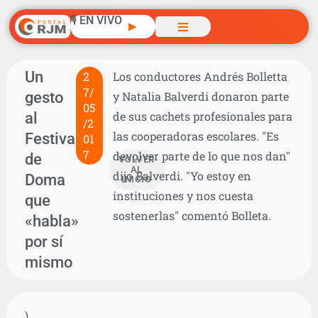
🎙️ EN VIVO
▶
Un
2
Los conductores Andrés Bolletta
7/
gesto
y Natalia Balverdi donaron parte
05
al
de sus cachets profesionales para
/2
las cooperadoras escolares. "Es
Festival
01
7
devolver parte de lo que nos dan"
de
VOLVER
AL
dijo Balverdi. "Yo estoy en
Doma
INICIO
instituciones y nos cuesta
que
sostenerlas" comentó Bolleta.
«habla»
por sí
mismo
)