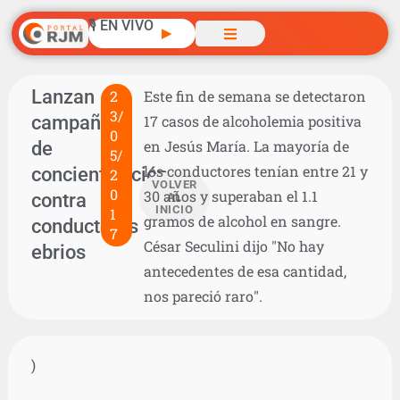
🎙️ EN VIVO
▶
Lanzan
2
Este fin de semana se detectaron
3/
campaña
17 casos de alcoholemia positiva
0
de
en Jesús María. La mayoría de
5/
los conductores tenían entre 21 y
concientización
2
VOLVER
0
30 años y superaban el 1.1
contra
AL
INICIO
1
gramos de alcohol en sangre.
conductores
7
César Seculini dijo "No hay
ebrios
antecedentes de esa cantidad,
nos pareció raro".
)