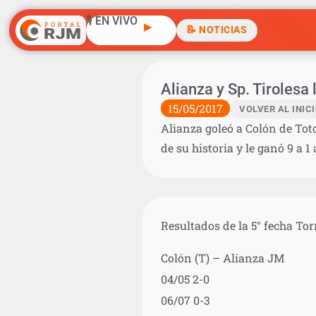
🎙️ EN VIVO
▶
📝 NOTICIAS
Alianza y Sp. Tirolesa
15/05/2017
VOLVER AL INIC
Alianza goleó a Colón de Toto
de su historia y le ganó 9 a 1 
Resultados de la 5° fecha To
Colón (T) – Alianza JM
04/05 2-0
06/07 0-3