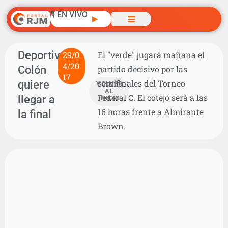
🎙️ EN VIVO
▶
Deportivo
29/0
El "verde" jugará mañana el
4/20
Colón
partido decisivo por las
17
quiere
semifinales del Torneo
VOLVER
AL
Federal C. El cotejo será a las
llegar a
INICIO
16 horas frente a Almirante
la final
Brown.