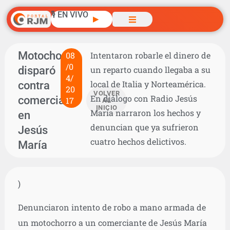
🎙️ EN VIVO
▶
Motochorro
08
Intentaron robarle el dinero de
/0
disparó
un reparto cuando llegaba a su
4/
contra
local de Italia y Norteamérica.
20
VOLVER
En diálogo con Radio Jesús
comerciante
17
AL
INICIO
María narraron los hechos y
en
denuncian que ya sufrieron
Jesús
cuatro hechos delictivos.
María
)
Denunciaron intento de robo a mano armada de
un motochorro a un comerciante de Jesús María