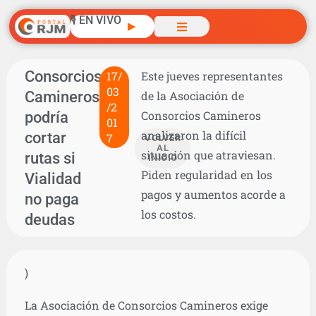
🎙️ EN VIVO
▶
Consorcios
17/
Este jueves representantes
03
Camineros
de la Asociación de
/2
podría
Consorcios Camineros
01
analizaron la difícil
cortar
7
VOLVER
AL
situación que atraviesan.
rutas si
INICIO
Piden regularidad en los
Vialidad
pagos y aumentos acorde a
no paga
los costos.
deudas
)
La Asociación de Consorcios Camineros exige