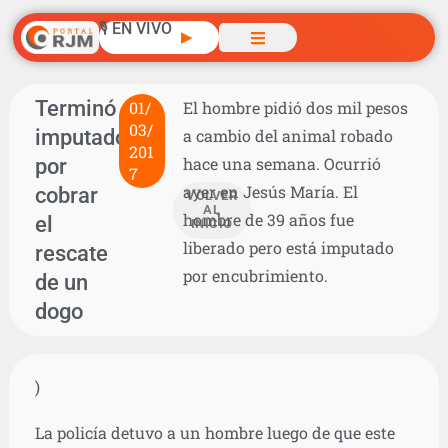
🎙️ EN VIVO
▶
Terminó
01/
El hombre pidió dos mil pesos
03/
imputado
a cambio del animal robado
201
por
hace una semana. Ocurrió
7
ayer en Jesús María. El
cobrar
VOLVER
AL
hombre de 39 años fue
el
INICIO
liberado pero está imputado
rescate
por encubrimiento.
de un
dogo
)
La policía detuvo a un hombre luego de que este