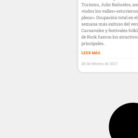
Turismo, Julio Bañuelos, a
«todos los valles» estuvieron
pleno». Ocupación total en el
semana más exitoso del ver
Carnavales y festivales folkl
de Rock fueron los atractivo
principales.
LEER MÁS
28 de febrero de 2017