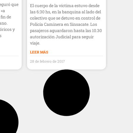
seguró que
El cuerpo de la víctima estuvo desde
 «a
las 6:30 hs, en la banquina al lado del
 fin de
colectivo que se detuvo en control de
ano.
Policía Caminera en Sinsacate. Los
óricos y
pasajeros aguardaron hasta las 10.30
s
autorización Judicial para seguir
viaje.
LEER MÁS
28 de febrero de 2017