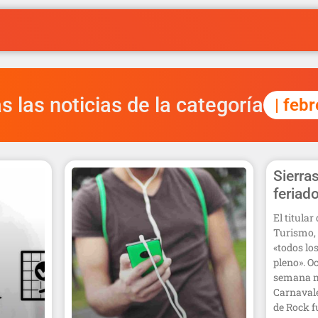
s las noticias de la categoría
| feb
Sierra
feriad
El titula
Turismo, 
«todos lo
pleno». Oc
semana m
Carnavale
de Rock f