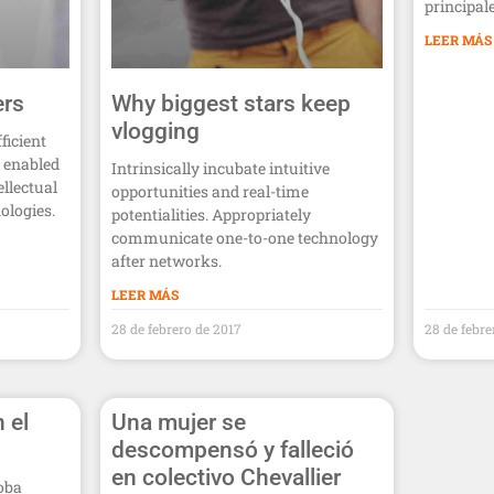
principale
LEER MÁS
ers
Why biggest stars keep
vlogging
ficient
 enabled
Intrinsically incubate intuitive
ellectual
opportunities and real-time
ologies.
potentialities. Appropriately
communicate one-to-one technology
after networks.
LEER MÁS
28 de febrero de 2017
28 de febre
 el
Una mujer se
descompensó y falleció
en colectivo Chevallier
doba