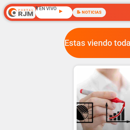
🎙️ EN VIVO
▶
📝 NOTICIAS
Estas viendo toda