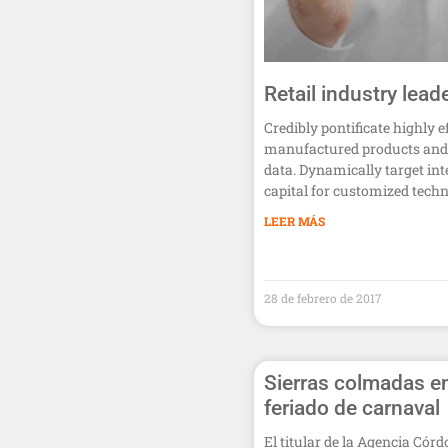
Retail industry lead
Credibly pontificate highly ef
manufactured products and
data. Dynamically target int
capital for customized techn
LEER MÁS
28 de febrero de 2017
Sierras colmadas en
feriado de carnaval
El titular de la Agencia Cór