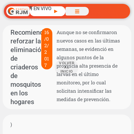
🎙️ EN VIVO
▶
Recomiendan
16
Aunque no se confirmaron
/0
reforzar la
nuevos casos en las últimas
2/
eliminación
semanas, se evidenció en
2
algunos puntos de la
de
01
VOLVER
7
provincia alta presencia de
criaderos
AL
INICIO
larvas en el último
de
monitoreo, por lo cual
mosquitos
solicitan intensificar las
en los
medidas de prevención.
hogares
)