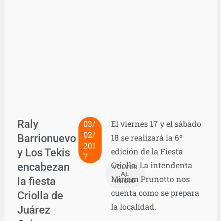
Raly
03/
El viernes 17 y el sábado
02/
Barrionuevo
18 se realizará la 6º
201
y Los Tekis
edición de la Fiesta
7
Criolla. La intendenta
encabezan
VOLVER
AL
Miriam Prunotto nos
la fiesta
INICIO
cuenta como se prepara
Criolla de
la localidad.
Juárez