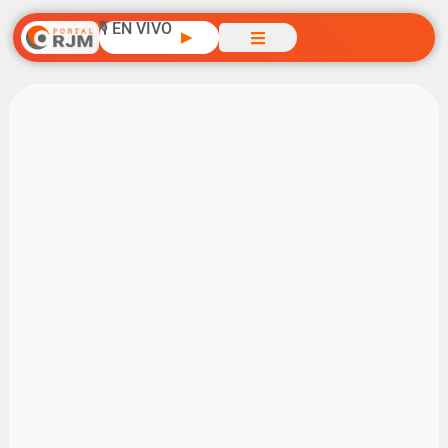
🎙️ EN VIVO
▶