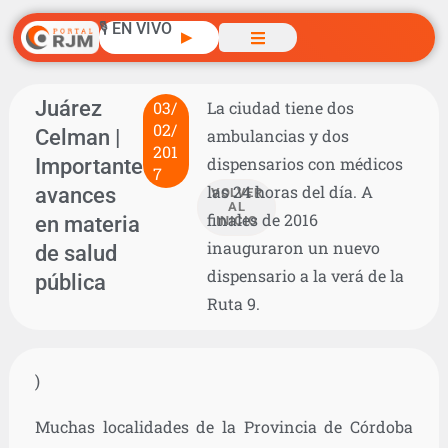
🎙️ EN VIVO
▶
Juárez
03/
La ciudad tiene dos
02/
Celman |
ambulancias y dos
201
Importantes
dispensarios con médicos
7
las 24 horas del día. A
avances
VOLVER
AL
finales de 2016
en materia
INICIO
inauguraron un nuevo
de salud
dispensario a la verá de la
pública
Ruta 9.
)
Muchas localidades de la Provincia de Córdoba